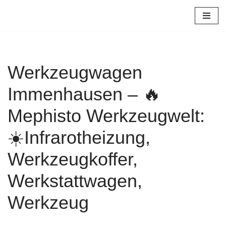
Zum
Inhalt
springen
Werkzeugwagen
Immenhausen – 🔥
Mephisto Werkzeugwelt:
☀️Infrarotheizung,
Werkzeugkoffer,
Werkstattwagen,
Werkzeug