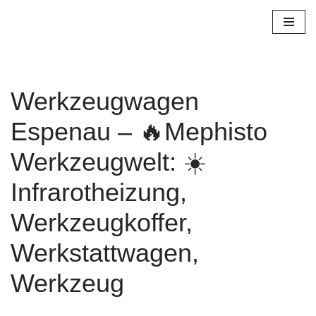
Zum
Inhalt
springen
Werkzeugwagen
Espenau – 🔥Mephisto
Werkzeugwelt: ☀️
Infrarotheizung,
Werkzeugkoffer,
Werkstattwagen,
Werkzeug