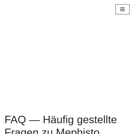
Zum
Inhalt
springen
FAQ — Häufig gestellte
Fragen zu Mephisto