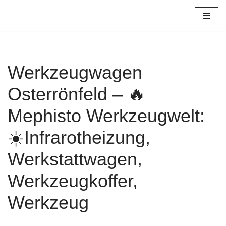
Zum
Inhalt
springen
Werkzeugwagen
Osterrönfeld – 🔥
Mephisto Werkzeugwelt:
☀️Infrarotheizung,
Werkstattwagen,
Werkzeugkoffer,
Werkzeug