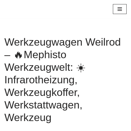
Zum
Inhalt
springen
Werkzeugwagen Weilrod
– 🔥Mephisto
Werkzeugwelt: ☀️
Infrarotheizung,
Werkzeugkoffer,
Werkstattwagen,
Werkzeug