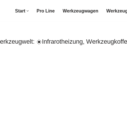
Start
Pro Line
Werkzeugwagen
Werkzeug
kzeugwelt: ☀️Infrarotheizung, Werkzeugkoff