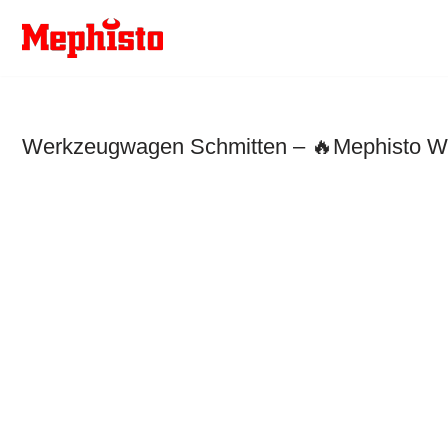
Zum
Inhalt
springen
Werkzeugwagen Schmitten – 🔥Mephisto Wer