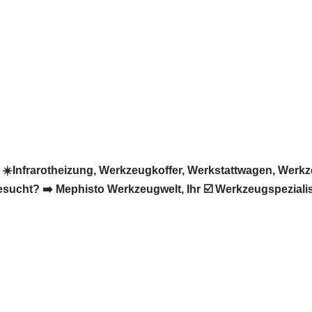
️Infrarotheizung, Werkzeugkoffer, Werkstattwagen, Werkze
ucht? ➡️ Mephisto Werkzeugwelt, Ihr ☑️ Werkzeugspezialis