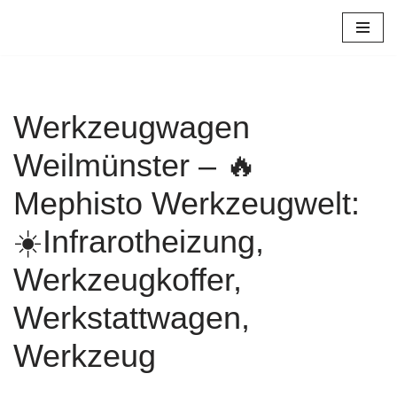
Zum
Inhalt
springen
Werkzeugwagen
Weilmünster – 🔥
Mephisto Werkzeugwelt:
☀️Infrarotheizung,
Werkzeugkoffer,
Werkstattwagen,
Werkzeug