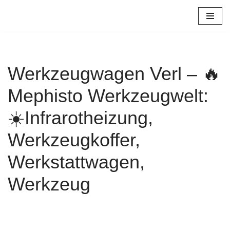
Zum
Inhalt
springen
Werkzeugwagen Verl – 🔥
Mephisto Werkzeugwelt:
☀️Infrarotheizung,
Werkzeugkoffer,
Werkstattwagen,
Werkzeug