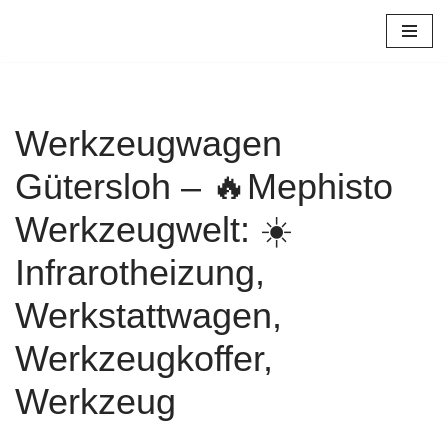
Zum
Inhalt
springen
Werkzeugwagen
Gütersloh – 🔥Mephisto
Werkzeugwelt: ☀️
Infrarotheizung,
Werkstattwagen,
Werkzeugkoffer,
Werkzeug