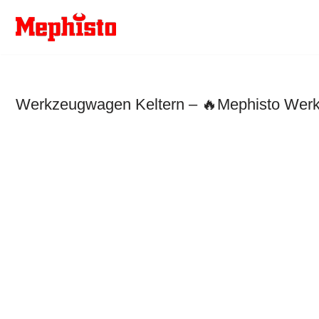
Zum
Inhalt
springen
Werkzeugwagen Keltern – 🔥Mephisto Werkz