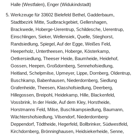
Halle (Westfalen), Enger (Widukindstadt)
Werkzeuge für 33602 Bielefeld Bethel, Gadderbaum,
Stadtbezirk Mitte, Sudbrackgebiet, Gellershagen,
Brackwede, Hoberge-Uerentrup, Schildesche, Uerentrup,
Einschlingen, Sieker, Wellensiek, Quelle, Stieghorst,
Randsiedlung, Spiegel, Auf der Egge, Weißes Feld,
Heeperholz, Untertheesen, Hoberge, Kösterkamp,
Oetkersiedlung, Theeser Heide, Baumheide, Heidehof,
Gossen, Heepen, Großdornberg, Sennehofsiedlung,
Heitland, Schelpmilse, Upmeyer, Lippe, Dornberg, Oldentrup,
Buschkamp, Babenhausen, Niederdornberg, Siedlung
Grafenheide, Theesen, Klasshofsiedlung, Deerberg,
Hillegossen, Breipohl, Heidekamp, Hille, Blackenfeld,
Vossbrink, In der Heide, Auf dem Kley, Horstheide,
Horstmanns Feld, Milse, Buschkampsiedlung, Baumann,
Wächtershofsiedlung, Vilsendorf, Niederdornberg-
Deppendorf, Tödtheide, Hegerfeld, Bollbrinker, Südwestfeld,
Kirchdornberg, Brönninghausen, Heidsiekerheide, Senne,