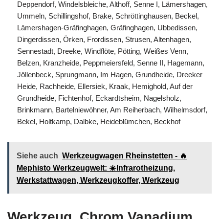
Deppendorf, Windelsbleiche, Althoff, Senne I, Lämershagen,
Ummeln, Schillingshof, Brake, Schröttinghausen, Beckel,
Lämershagen-Gräfinghagen, Gräfinghagen, Ubbedissen,
Dingerdissen, Örken, Frordissen, Strusen, Altenhagen,
Sennestadt, Dreeke, Windflöte, Pötting, Weißes Venn,
Belzen, Kranzheide, Peppmeiersfeld, Senne II, Hagemann,
Jöllenbeck, Sprungmann, Im Hagen, Grundheide, Dreeker
Heide, Rachheide, Ellersiek, Kraak, Hemighold, Auf der
Grundheide, Fichtenhof, Eckardtsheim, Nagelsholz,
Brinkmann, Bartelniewöhner, Am Reiherbach, Wilhelmsdorf,
Bekel, Holtkamp, Dalbke, Heideblümchen, Beckhof
Siehe auch
Werkzeugwagen Rheinstetten - 🔥
Mephisto Werkzeugwelt: ☀️Infrarotheizung,
Werkstattwagen, Werkzeugkoffer, Werkzeug
Werkzeug, Chrom Vanadium