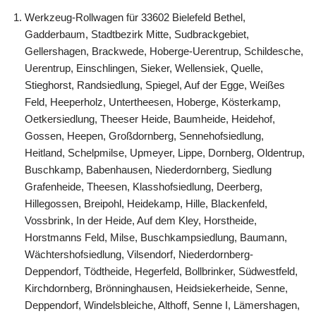
Werkzeug-Rollwagen für 33602 Bielefeld Bethel,
Gadderbaum, Stadtbezirk Mitte, Sudbrackgebiet,
Gellershagen, Brackwede, Hoberge-Uerentrup, Schildesche,
Uerentrup, Einschlingen, Sieker, Wellensiek, Quelle,
Stieghorst, Randsiedlung, Spiegel, Auf der Egge, Weißes
Feld, Heeperholz, Untertheesen, Hoberge, Kösterkamp,
Oetkersiedlung, Theeser Heide, Baumheide, Heidehof,
Gossen, Heepen, Großdornberg, Sennehofsiedlung,
Heitland, Schelpmilse, Upmeyer, Lippe, Dornberg, Oldentrup,
Buschkamp, Babenhausen, Niederdornberg, Siedlung
Grafenheide, Theesen, Klasshofsiedlung, Deerberg,
Hillegossen, Breipohl, Heidekamp, Hille, Blackenfeld,
Vossbrink, In der Heide, Auf dem Kley, Horstheide,
Horstmanns Feld, Milse, Buschkampsiedlung, Baumann,
Wächtershofsiedlung, Vilsendorf, Niederdornberg-
Deppendorf, Tödtheide, Hegerfeld, Bollbrinker, Südwestfeld,
Kirchdornberg, Brönninghausen, Heidsiekerheide, Senne,
Deppendorf, Windelsbleiche, Althoff, Senne I, Lämershagen,