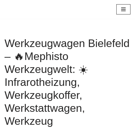
Zum
Inhalt
springen
Werkzeugwagen Bielefeld
– 🔥Mephisto
Werkzeugwelt: ☀️
Infrarotheizung,
Werkzeugkoffer,
Werkstattwagen,
Werkzeug