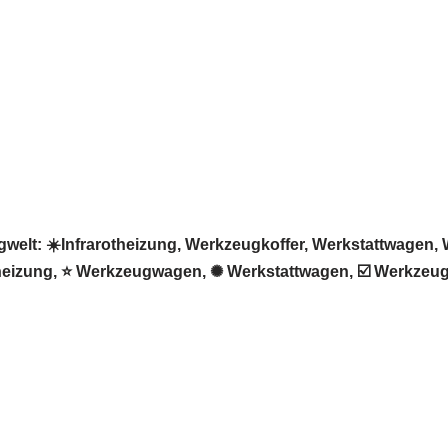
lt: ☀️Infrarotheizung, Werkzeugkoffer, Werkstattwagen, W
otheizung, ⭐ Werkzeugwagen, ✺ Werkstattwagen, ☑️ Werkzeug