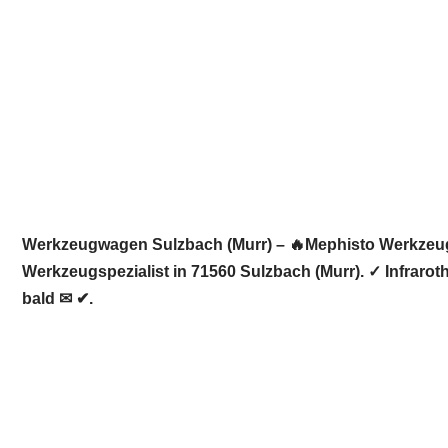
Werkzeugwagen Sulzbach (Murr) – 🔥Mephisto Werkzeugwe
Werkzeugspezialist in 71560 Sulzbach (Murr). ✓ Infrar
bald ✉ ✔.