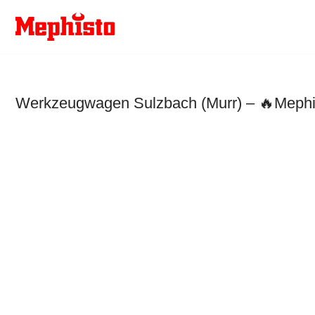
Zum
Inhalt
springen
Werkzeugwagen Sulzbach (Murr) – 🔥Mephis