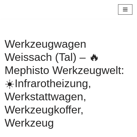
Zum
Inhalt
springen
Werkzeugwagen
Weissach (Tal) – 🔥
Mephisto Werkzeugwelt:
☀️Infrarotheizung,
Werkstattwagen,
Werkzeugkoffer,
Werkzeug