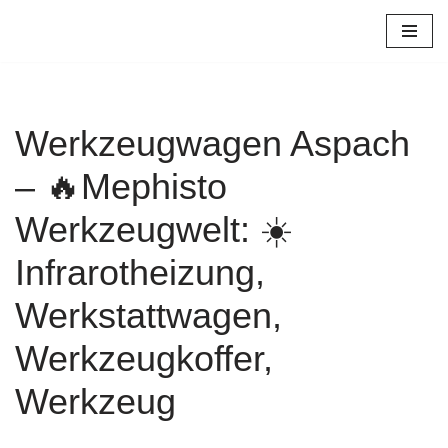
Zum
Inhalt
springen
Werkzeugwagen Aspach
– 🔥Mephisto
Werkzeugwelt: ☀️
Infrarotheizung,
Werkstattwagen,
Werkzeugkoffer,
Werkzeug