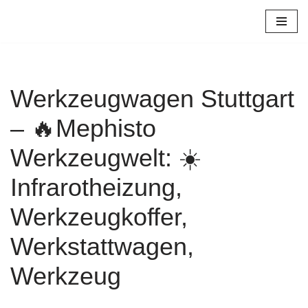
Zum
Inhalt
springen
Werkzeugwagen Stuttgart
– 🔥Mephisto
Werkzeugwelt: ☀️
Infrarotheizung,
Werkzeugkoffer,
Werkstattwagen,
Werkzeug