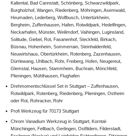
Kaltental, Bad Cannstatt, Schönberg, Schwarzwildpark,
Burgholzhof, Wangen, Riedenberg, Möhringen, Asemwald,
Heumaden, Lederberg, Wolfbusch, Untertürkheim,
Bergheim, Zuffenhausen, Hafen, Rotwildpark, Hedelfingen,
Neckarhafen, Münster, Weilimdorf, Vaihingen, Luginsland,
Solitude, Giebel, Rot, Fasanenhof, Steckfeld, Birkach,
Büsnau, Hohenheim, Sommerrain, Steinhaldenfeld,
Neuwirtshaus, Obertürkheim, Rotenberg, Zazenhausen,
Dürrlewang, Uhlbach, Rohr, Freiberg, Hofen, Neugereut,
Glemstal, Hausen, Stammheim, Buchrain, Mönchfeld,
Plieningen, Mühlhausen, Flughafen
Drehmomentschlüssel Set in Stuttgart – Zuffenhausen,
Rotwildpark, Rotenberg, Riedenberg, Plieningen, Ostheim
oder Rot, Rohracker, Rohr
Profi Werkzeug für 70173 Stuttgart
Chrom Vanadium Werkzeug in Stuttgart, Korntal-
Münchingen, Fellbach, Gerlingen, Ostfildern, Filderstadt,
Esslingen (Neckar) und Leinfelden-Echterdingen, Ditzingen,