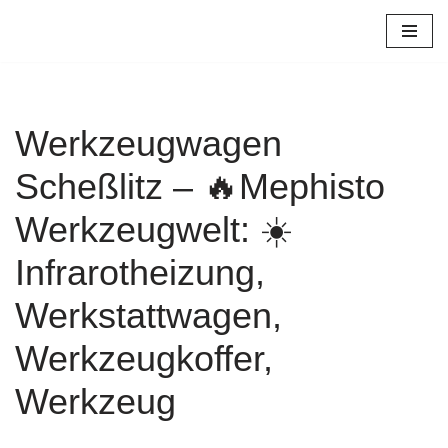
Zum
Inhalt
springen
Werkzeugwagen
Scheßlitz – 🔥Mephisto
Werkzeugwelt: ☀️
Infrarotheizung,
Werkstattwagen,
Werkzeugkoffer,
Werkzeug