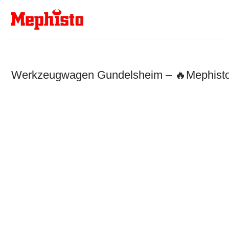
Zum
Inhalt
springen
Werkzeugwagen Gundelsheim – 🔥Mephisto W