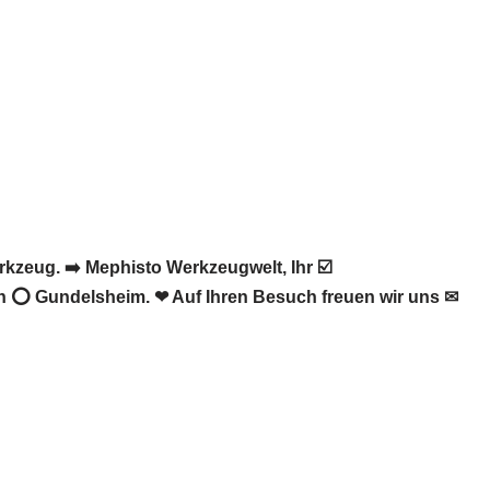
zeug. ➡️ Mephisto Werkzeugwelt, Ihr ☑️
in ⭕ Gundelsheim. ❤ Auf Ihren Besuch freuen wir uns ✉