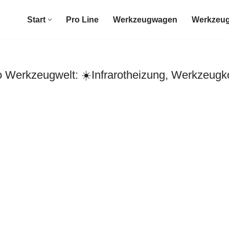
Start
Pro Line
Werkzeugwagen
Werkzeug
erkzeugwelt: ☀️Infrarotheizung, Werkzeugko