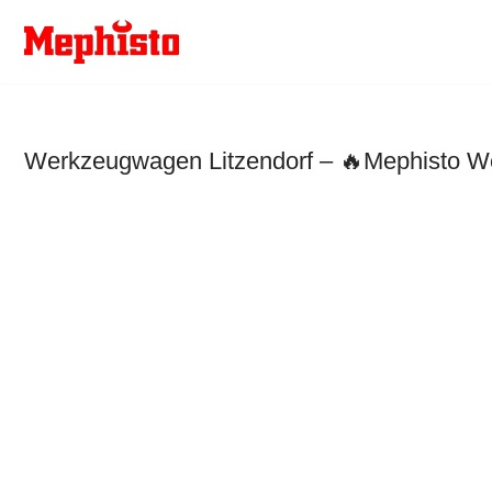
Zum
Inhalt
springen
Werkzeugwagen Litzendorf – 🔥Mephisto We