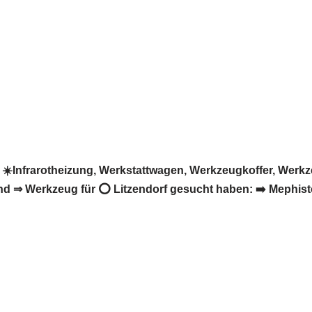
☀️Infrarotheizung, Werkstattwagen, Werkzeugkoffer, Wer
nd ⇒ Werkzeug für ⭕ Litzendorf gesucht haben: ➡️ Mephisto