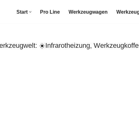
Start
Pro Line
Werkzeugwagen
Werkzeug
rkzeugwelt: ☀️Infrarotheizung, Werkzeugkoff