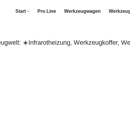
Start
Pro Line
Werkzeugwagen
Werkzeug
welt: ☀️Infrarotheizung, Werkzeugkoffer, W