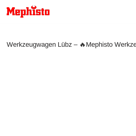
Zum
Inhalt
springen
Werkzeugwagen Lübz – 🔥Mephisto Werkzeug