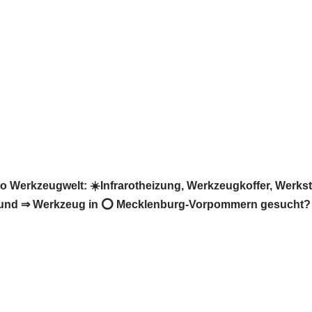
rkzeugwelt: ☀️Infrarotheizung, Werkzeugkoffer, Werksta
und ⇒ Werkzeug in ⭕ Mecklenburg-Vorpommern gesucht? ➡️ 