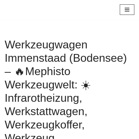
Zum
Inhalt
springen
Werkzeugwagen
Immenstaad (Bodensee)
– 🔥Mephisto
Werkzeugwelt: ☀️
Infrarotheizung,
Werkstattwagen,
Werkzeugkoffer,
Werkzeug