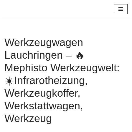
Zum
Inhalt
springen
Werkzeugwagen
Lauchringen – 🔥
Mephisto Werkzeugwelt:
☀️Infrarotheizung,
Werkzeugkoffer,
Werkstattwagen,
Werkzeug