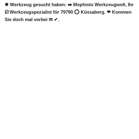
✹ Werkzeug gesucht haben: ➡️ Mephisto Werkzeugwelt, Ihr
☑️ Werkzeugspezialist für 79790 ⭕ Küssaberg. ❤ Kommen
Sie doch mal vorbei ✉ ✔.