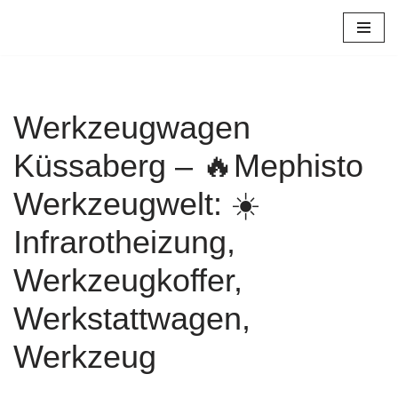
Zum
Inhalt
springen
Werkzeugwagen
Küssaberg – 🔥Mephisto
Werkzeugwelt: ☀️
Infrarotheizung,
Werkzeugkoffer,
Werkstattwagen,
Werkzeug