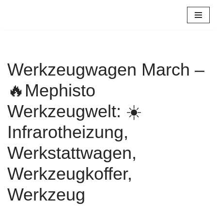
Zum
Inhalt
springen
Werkzeugwagen March –
🔥Mephisto
Werkzeugwelt: ☀️
Infrarotheizung,
Werkstattwagen,
Werkzeugkoffer,
Werkzeug