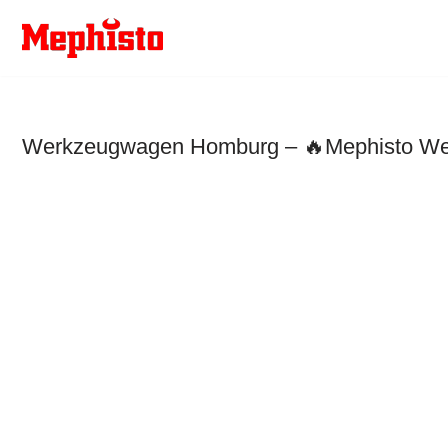
Zum
Inhalt
springen
Werkzeugwagen Homburg – 🔥Mephisto Werk