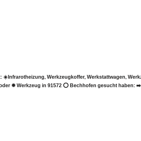
️Infrarotheizung, Werkzeugkoffer, Werkstattwagen, Werkz
der ✹ Werkzeug in 91572 ⭕ Bechhofen gesucht haben: ➡️ M