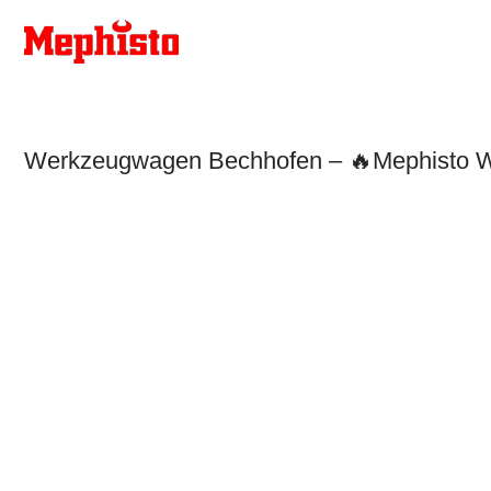
Zum
Inhalt
springen
Werkzeugwagen Bechhofen – 🔥Mephisto Wer