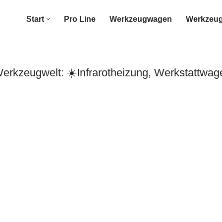
Start
Pro Line
Werkzeugwagen
Werkzeug
kzeugwelt: ☀️Infrarotheizung, Werkstattwag