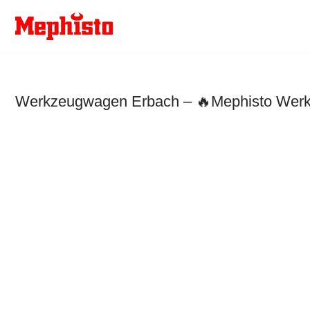
Zum
Inhalt
springen
Werkzeugwagen Erbach – 🔥Mephisto Werkze