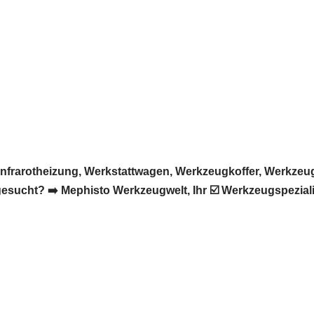
frarotheizung, Werkstattwagen, Werkzeugkoffer, Werkzeug
sucht? ➡️ Mephisto Werkzeugwelt, Ihr ☑️ Werkzeugspeziali