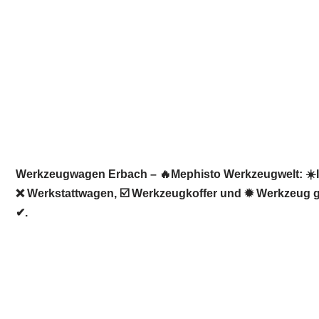
Werkzeugwagen Erbach – 🔥Mephisto Werkzeugwelt: ☀️In
❌ Werkstattwagen, ☑️ Werkzeugkoffer und ✹ Werkzeug ge
✔.