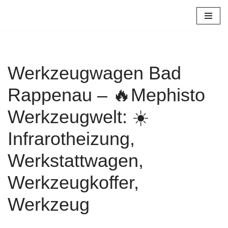
Zum
Inhalt
springen
Werkzeugwagen Bad
Rappenau – 🔥Mephisto
Werkzeugwelt: ☀️
Infrarotheizung,
Werkstattwagen,
Werkzeugkoffer,
Werkzeug