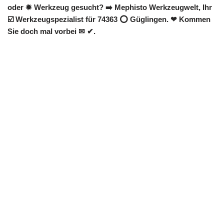
oder ✹ Werkzeug gesucht? ➡️ Mephisto Werkzeugwelt, Ihr
☑️ Werkzeugspezialist für 74363 ⭕ Güglingen. ❤ Kommen
Sie doch mal vorbei ✉ ✔.