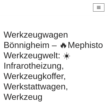
Zum
Inhalt
springen
Werkzeugwagen
Bönnigheim – 🔥Mephisto
Werkzeugwelt: ☀️
Infrarotheizung,
Werkzeugkoffer,
Werkstattwagen,
Werkzeug