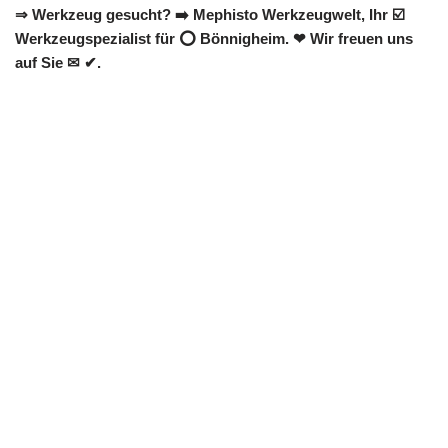
⇒ Werkzeug gesucht? ➡️ Mephisto Werkzeugwelt, Ihr ☑️
Werkzeugspezialist für ⭕ Bönnigheim. ❤ Wir freuen uns
auf Sie ✉ ✔.