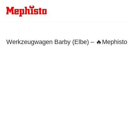
Zum
Inhalt
springen
Werkzeugwagen Barby (Elbe) – 🔥Mephisto 