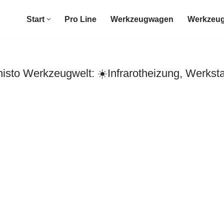
Start
Pro Line
Werkzeugwagen
Werkzeug
sto Werkzeugwelt: ☀️Infrarotheizung, Werkst