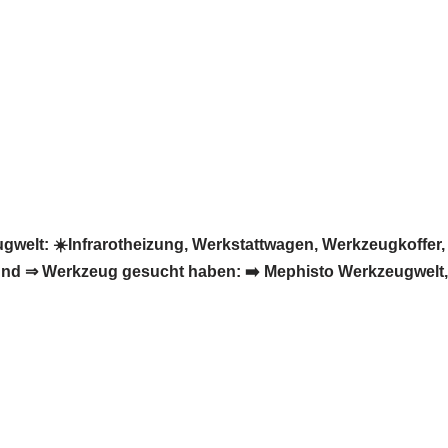
welt: ☀️Infrarotheizung, Werkstattwagen, Werkzeugkoffer
nd ⇒ Werkzeug gesucht haben: ➡️ Mephisto Werkzeugwelt, I