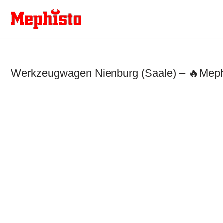
Zum
Inhalt
springen
Werkzeugwagen Nienburg (Saale) – 🔥Mephi