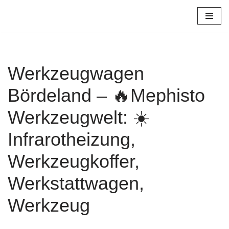
Zum
Inhalt
springen
Werkzeugwagen
Bördeland – 🔥Mephisto
Werkzeugwelt: ☀️
Infrarotheizung,
Werkzeugkoffer,
Werkstattwagen,
Werkzeug