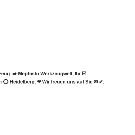
ug. ➡️ Mephisto Werkzeugwelt, Ihr ☑️
 ⭕ Heidelberg. ❤ Wir freuen uns auf Sie ✉ ✔.