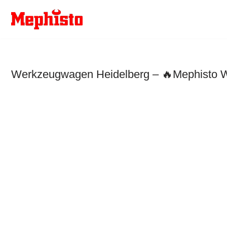
Zum
Inhalt
springen
Werkzeugwagen Heidelberg – 🔥Mephisto We