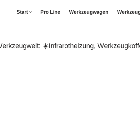
Start
Pro Line
Werkzeugwagen
Werkzeug
rkzeugwelt: ☀️Infrarotheizung, Werkzeugkoff