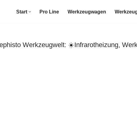
Start
Pro Line
Werkzeugwagen
Werkzeug
histo Werkzeugwelt: ☀️Infrarotheizung, Wer