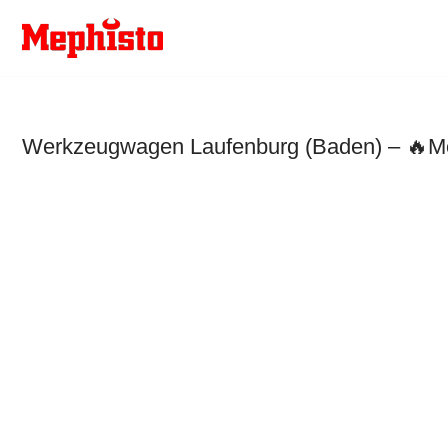
Zum
Inhalt
springen
Werkzeugwagen Laufenburg (Baden) – 🔥Mep