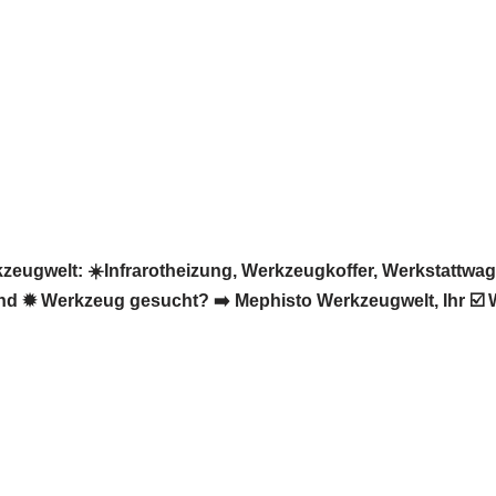
eugwelt: ☀️Infrarotheizung, Werkzeugkoffer, Werkstattw
und ✹ Werkzeug gesucht? ➡️ Mephisto Werkzeugwelt, Ihr ☑️