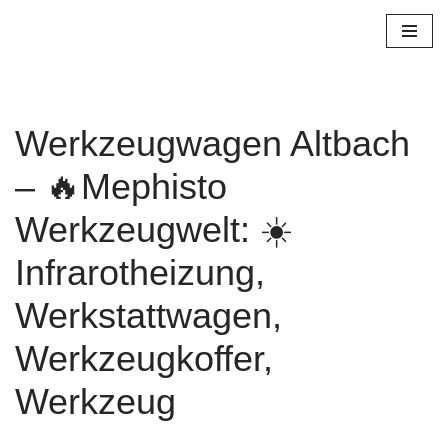
Zum
Inhalt
springen
Werkzeugwagen Altbach
– 🔥Mephisto
Werkzeugwelt: ☀️
Infrarotheizung,
Werkstattwagen,
Werkzeugkoffer,
Werkzeug