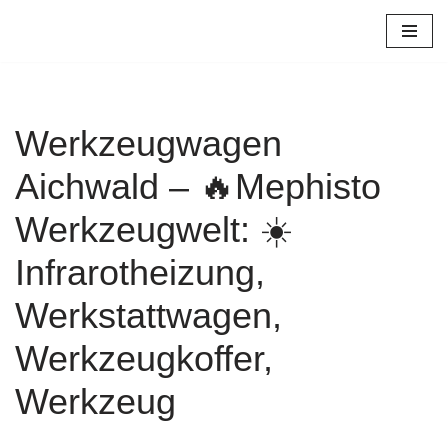
Zum
Inhalt
springen
Werkzeugwagen
Aichwald – 🔥Mephisto
Werkzeugwelt: ☀️
Infrarotheizung,
Werkstattwagen,
Werkzeugkoffer,
Werkzeug