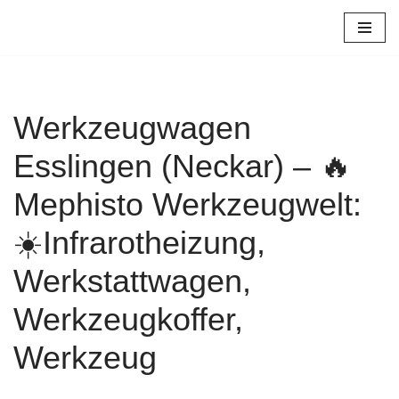
Zum
Inhalt
springen
Werkzeugwagen
Esslingen (Neckar) – 🔥
Mephisto Werkzeugwelt:
☀️Infrarotheizung,
Werkstattwagen,
Werkzeugkoffer,
Werkzeug