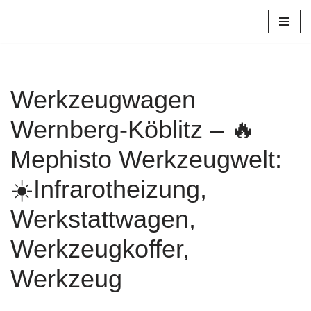
Zum
Inhalt
springen
Werkzeugwagen
Wernberg-Köblitz – 🔥
Mephisto Werkzeugwelt:
☀️Infrarotheizung,
Werkstattwagen,
Werkzeugkoffer,
Werkzeug