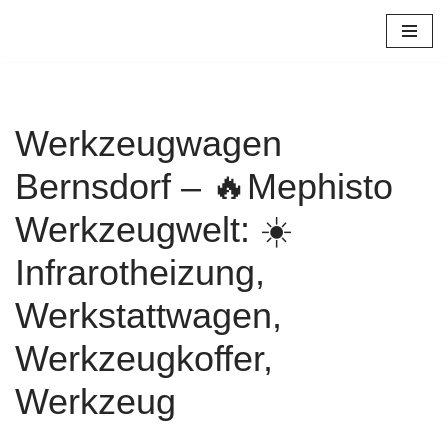
Zum
Inhalt
springen
Werkzeugwagen
Bernsdorf – 🔥Mephisto
Werkzeugwelt: ☀️
Infrarotheizung,
Werkstattwagen,
Werkzeugkoffer,
Werkzeug