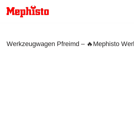
Zum
Inhalt
springen
Werkzeugwagen Pfreimd – 🔥Mephisto Werkz