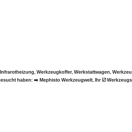
nfrarotheizung, Werkzeugkoffer, Werkstattwagen, Werkzeu
sucht haben: ➡️ Mephisto Werkzeugwelt, Ihr ☑️ Werkzeugspe