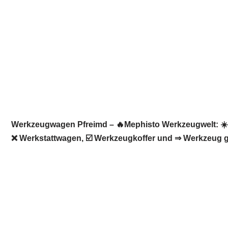
Werkzeugwagen Pfreimd – 🔥Mephisto Werkzeugwelt: ☀️I
❌ Werkstattwagen, ☑️ Werkzeugkoffer und ⇒ Werkzeug ge