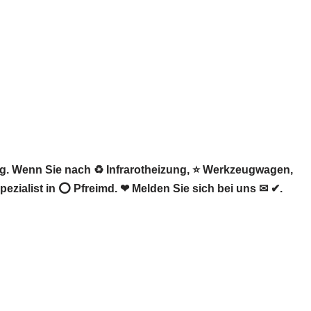
g. Wenn Sie nach ♻ Infrarotheizung, ⭐ Werkzeugwagen,
zialist in ⭕ Pfreimd. ❤ Melden Sie sich bei uns ✉ ✔.