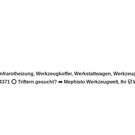
Infrarotheizung, Werkzeugkoffer, Werkstattwagen, Werkze
371 ⭕ Triftern gesucht? ➡️ Mephisto Werkzeugwelt, Ihr ☑️ W