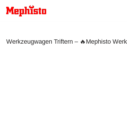
Zum
Inhalt
springen
Werkzeugwagen Triftern – 🔥Mephisto Werkz