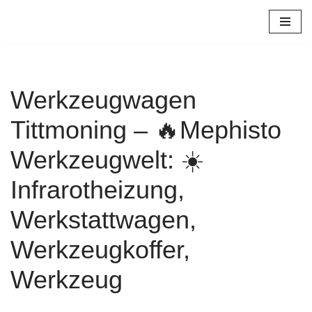
Zum
Inhalt
springen
Werkzeugwagen
Tittmoning – 🔥Mephisto
Werkzeugwelt: ☀️
Infrarotheizung,
Werkstattwagen,
Werkzeugkoffer,
Werkzeug