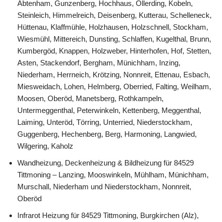
Abtenham, Gunzenberg, Hochhaus, Ollerding, Kobeln,
Steinleich, Himmelreich, Deisenberg, Kutterau, Schelleneck,
Hüttenau, Klaffmühle, Holzhausen, Holzschnell, Stockham,
Wiesmühl, Mittereich, Dunsting, Schlaffen, Kugelthal, Brunn,
Kumbergöd, Knappen, Holzweber, Hinterhofen, Hof, Stetten,
Asten, Stackendorf, Bergham, Münichham, Inzing,
Niederham, Herrneich, Krötzing, Nonnreit, Ettenau, Esbach,
Miesweidach, Lohen, Helmberg, Oberried, Falting, Weilham,
Moosen, Oberöd, Manetsberg, Rothkampeln,
Untermeggenthal, Peterwinkeln, Kettenberg, Meggenthal,
Laiming, Unteröd, Törring, Unterried, Niederstockham,
Guggenberg, Hechenberg, Berg, Harmoning, Langwied,
Wilgering, Kaholz
Wandheizung, Deckenheizung & Bildheizung für 84529
Tittmoning – Lanzing, Mooswinkeln, Mühlham, Münichham,
Murschall, Niederham und Niederstockham, Nonnreit,
Oberöd
Infrarot Heizung für 84529 Tittmoning, Burgkirchen (Alz),