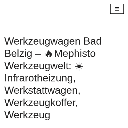
Zum
Inhalt
springen
Werkzeugwagen Bad
Belzig – 🔥Mephisto
Werkzeugwelt: ☀️
Infrarotheizung,
Werkstattwagen,
Werkzeugkoffer,
Werkzeug