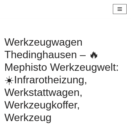
Zum
Inhalt
springen
Werkzeugwagen
Thedinghausen – 🔥
Mephisto Werkzeugwelt:
☀️Infrarotheizung,
Werkstattwagen,
Werkzeugkoffer,
Werkzeug