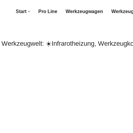
Start
Pro Line
Werkzeugwagen
Werkzeug
erkzeugwelt: ☀️Infrarotheizung, Werkzeugko