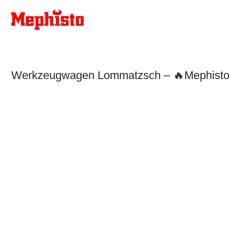
Zum
Inhalt
springen
Werkzeugwagen Lommatzsch – 🔥Mephisto W