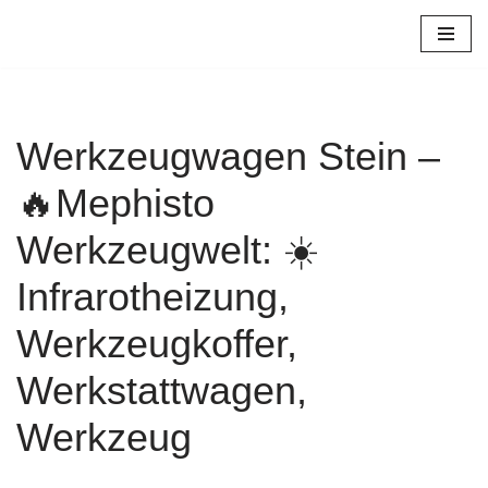
Zum
Inhalt
springen
Werkzeugwagen Stein –
🔥Mephisto
Werkzeugwelt: ☀️
Infrarotheizung,
Werkzeugkoffer,
Werkstattwagen,
Werkzeug