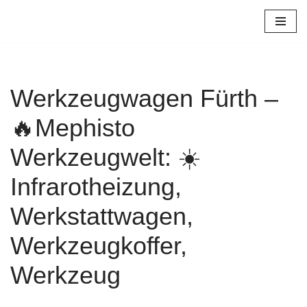
Zum
Inhalt
springen
Werkzeugwagen Fürth –
🔥Mephisto
Werkzeugwelt: ☀️
Infrarotheizung,
Werkstattwagen,
Werkzeugkoffer,
Werkzeug