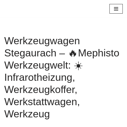
Zum
Inhalt
springen
Werkzeugwagen
Stegaurach – 🔥Mephisto
Werkzeugwelt: ☀️
Infrarotheizung,
Werkzeugkoffer,
Werkstattwagen,
Werkzeug