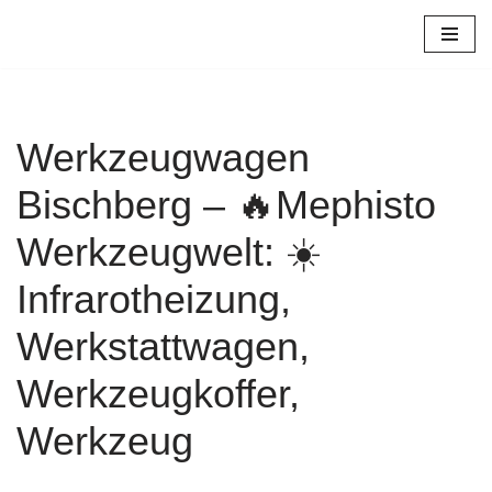
Zum
Inhalt
springen
Werkzeugwagen
Bischberg – 🔥Mephisto
Werkzeugwelt: ☀️
Infrarotheizung,
Werkstattwagen,
Werkzeugkoffer,
Werkzeug